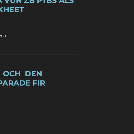
 VUN ZB PTBS ALS
KHEET
een
U OCH DEN
PARADE FIR