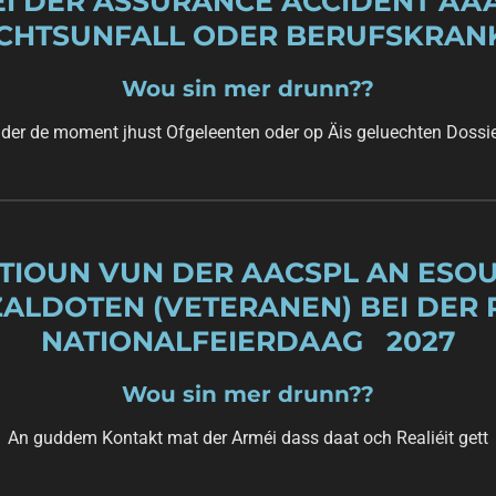
 DER ASSURANCE ACCIDENT AAA
CHTSUNFALL ODER BERUFSKRAN
Wou sin mer drunn??
ider de moment jhust Ofgeleenten oder op Äis geluechten Dossi
ATIOUN VUN DER AACSPL AN ESO
ALDOTEN (VETERANEN) BEI DER 
NATIONALFEIERDAAG 2027
Wou sin mer drunn??
An guddem Kontakt mat der Arméi dass daat och Realiéit gett