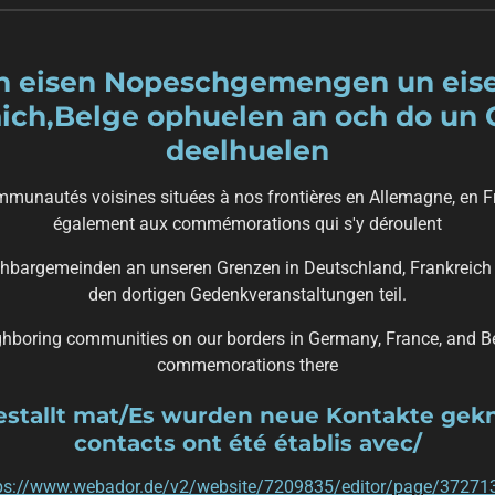
n eisen Nopeschgemengen un eis
äich,Belge ophuelen an och do 
deelhuelen
mmunautés voisines situées à nos frontières en Allemagne, en Fra
également aux commémorations qui s'y déroulent
chbargemeinden an unseren Grenzen in Deutschland, Frankreich
den dortigen Gedenkveranstaltungen teil.
ighboring communities on our borders in Germany, France, and Be
commemorations there
gestallt mat/Es wurden neue Kontakte ge
contacts ont été établis avec/
ps://www.webador.de/v2/website/7209835/editor/page/37271