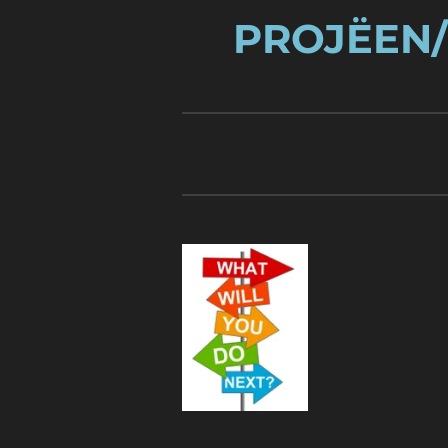
PROJ
ËEN