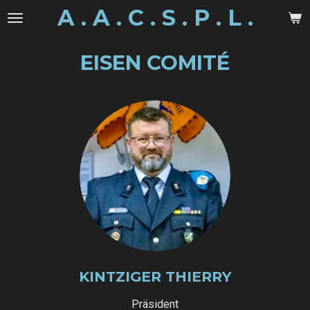
A . A . C . S . P . L .
Zum
Hauptinhalt
springen
EISEN COMITÉ
KINTZIGER THIERRY
Präsident