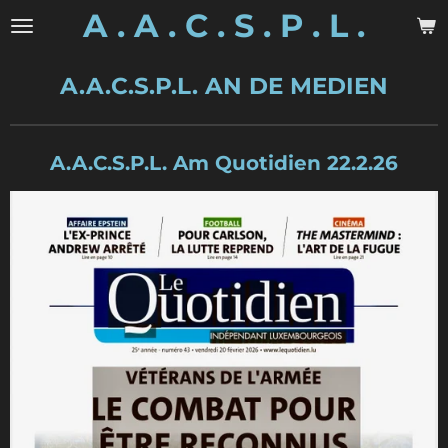
A . A . C . S . P . L .
Zum
Hauptinhalt
springen
A.A.C.S.P.L. AN DE MEDIEN
A.A.C.S.P.L. Am Quotidien 22.2.26