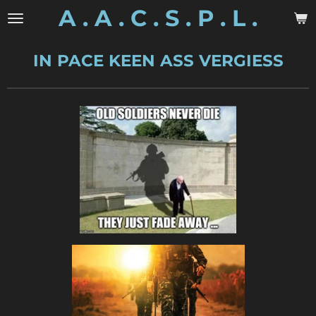
A . A . C . S . P . L .
Zum
Hauptinhalt
springen
IN PACE KEEN ASS VERGIESS