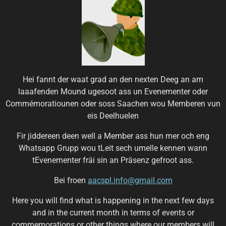
Hei fannt der waat grad an den nexten Deeg an am
laaafenden Mound ugesoot ass un Evenementer oder
Commémoratiounen oder soss Saachen wou Memberen vun
eis Deelhuelen
Fir jiddereen deen well a Member ass hun mer och eng
Whatsapp Grupp wou tLeit sech umelle kennen wann
tEvenementer fräi sin an Präsenz gefroot ass.
Bei froen
aacspl.info@gmail.com
Here you will find what is happening in the next few days
and in the current month in terms of events or
commemorations or other things where our members will