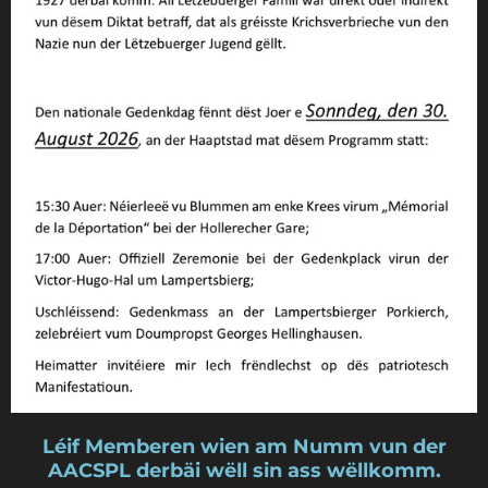
Léif Memberen wien am Numm vun der
AACSPL derbäi wëll sin ass wëllkom
m.