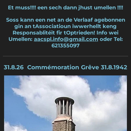
Et muss!!!! een sech dann jhust umellen !!!!
Soss kann een net an de Verlaaf agebonnen
gin an tAssociatioun iwwerhellt keng
Responsablitéit fir tOptrieden! Info wei
Umellen:
aacspl.info@gmail.com
oder Tel:
621355097
31.8.26 Commémoration Gr
êve 31.8.1942