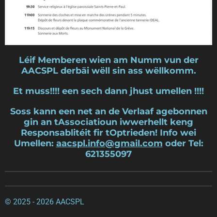
Léif Memberen wien am Numm vun der
AACSPL derbäi wëll sin ass wëllkom
m.
Et muss!!!! een sech dann jhust umellen !!!!
Soss kann een net an de Verlaaf agebonnen
gin an tAssociatioun iwwerhellt keng
Responsablitéit fir tOptrieden! Info wei
Umellen:
aacspl.info@gmail.com
oder Tel:
621355097
© 2025 - 2026 AACSPL