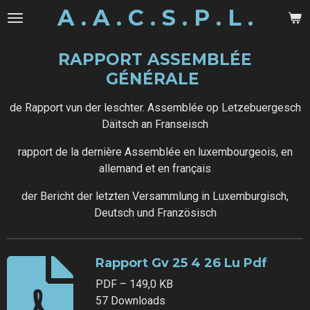
A . A . C . S . P . L .
Zum
Hauptinhalt
springen
RAPPORT ASSEMBLÉE
GÉNÉRALE
de Rapport vun der leschter. Assemblée op Letzebuergesch
Däitsch an Franseisch
rapport de la dernière Assemblée en luxembourgeois, en
allemand et en français
der Bericht der letzten Versammlung in Luxemburgisch,
Deutsch und Französisch
Rapport Gv 25 4 26 Lu Pdf
PDF – 149,0 KB
57 Downloads