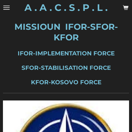
A . A . C . S . P . L .
Zum
Hauptinhalt
springen
MISSIOUN IFOR-SFOR-
KFOR
IFOR-IMPLEMENTATION FORCE
SFOR-STABILISATION FORCE
KFOR-KOSOVO FORCE