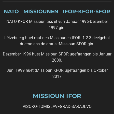
NATO MISSIOUNEN IFOR-KFOR-SFOR
NATO KFOR Missioun ass et vun Januar 1996-Dezember
1997 gin.
Lëtzebuerg huet mat den Missiounen IFOR. 1-2-3 deelgehol
duerno ass do draus tMissioun SFOR gin.
Dezember 1996 huet Missioun SFOR ugefaangen bis Januar
2000.
Juni 1999 huet tMissioun KFOR ugefaangen bis Oktober
2017
MISSIOUN IFOR
VISOKO-TOMISLAVFGRAD-SARAJEVO