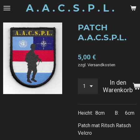
A . A . C . S . P . L .
Zum
Hauptinhalt
springen
PATCH
A.A.C.S.P.L.
5,00 €
zzgl. Versandkosten
In den
Warenkorb
Heicht: 8cm B: 6cm
Patch mat Ritsch Ratsch
Velcro