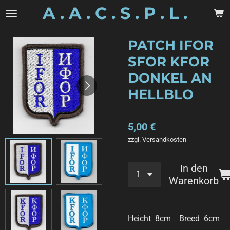
A . A . C . S . P . L .
Zum
Hauptinhalt
springen
PATCH IFOR
SFOR KFOR
DONKEL AN
HELLBLO
5,00 €
zzgl. Versandkosten
In den
Warenkorb
Heicht 8cm Breed 6cm